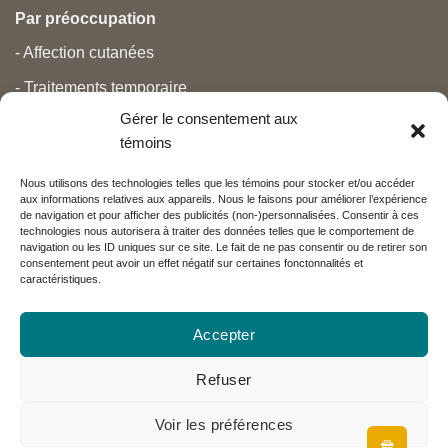
Par préoccupation
- Affection cutanées
- Traitements temporaire
Gérer le consentement aux
- Douleurs
témoins
- Soins personnels
Nous utilisons des technologies telles que les témoins pour stocker et/ou accéder
- Grossesse et nouveau-né
aux informations relatives aux appareils. Nous le faisons pour améliorer l’expérience
de navigation et pour afficher des publicités (non-)personnalisées. Consentir à ces
- Anti-âge et beauté
technologies nous autorisera à traiter des données telles que le comportement de
navigation ou les ID uniques sur ce site. Le fait de ne pas consentir ou de retirer son
consentement peut avoir un effet négatif sur certaines fonctonnalités et
caractéristiques.
Nos partenaires
Accepter
Réseau Charlevoix
Refuser
Voir les préférences
Visa
MasterCard
PayPal