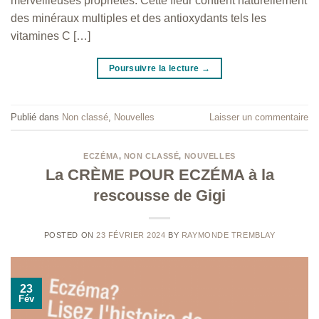
merveilleuses propriétés. Cette fleur contient naturellement
des minéraux multiples et des antioxydants tels les
vitamines C […]
Poursuivre la lecture
→
Publié dans
Non classé
,
Nouvelles
Laisser un commentaire
ECZÉMA
,
NON CLASSÉ
,
NOUVELLES
La CRÈME POUR ECZÉMA à la
rescousse de Gigi
POSTED ON
23 FÉVRIER 2024
BY
RAYMONDE TREMBLAY
23
Fév