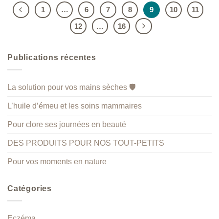
1
…
6
7
8
9
10
11
12
…
16
Publications récentes
La solution pour vos mains sèches 🛡️
L’huile d’émeu et les soins mammaires
Pour clore ses journées en beauté
DES PRODUITS POUR NOS TOUT-PETITS
Pour vos moments en nature
Catégories
Eczéma