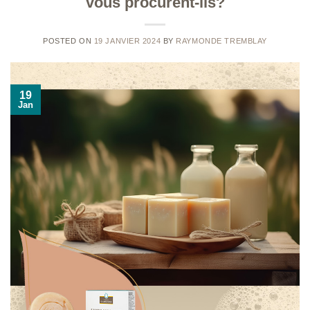
vous procurent-ils?
POSTED ON
19 JANVIER 2024
BY
RAYMONDE TREMBLAY
19
Jan