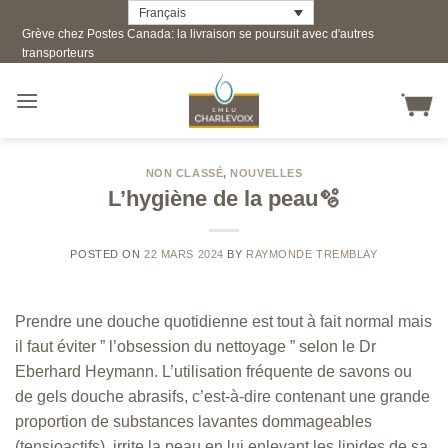
Skip
Français
Grève chez Postes Canada: la livraison se poursuit avec d'autres
to
transporteurs
content
NON CLASSÉ
,
NOUVELLES
L’hygiène de la peau🫧
POSTED ON
22 MARS 2024
BY
RAYMONDE TREMBLAY
Prendre une douche quotidienne est tout à fait normal mais
il faut éviter ” l’obsession du nettoyage ” selon le Dr
Eberhard Heymann. L’utilisation fréquente de savons ou
de gels douche abrasifs, c’est-à-dire contenant une grande
proportion de substances lavantes dommageables
(tensioactifs), irrite la peau en lui enlevant les lipides de sa