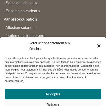
- Soins des cheveux
- Ensembles-cadeaux
Par préoccupation
- Affection cutanées
- Traitements temporaire
Gérer le consentement aux
- Douleurs
témoins
- Soins personnels
Nous utilisons des technologies telles que les témoins pour stocker et/ou accéder
- Grossesse et nouveau-né
aux informations relatives aux appareils. Nous le faisons pour améliorer l’expérience
de navigation et pour afficher des publicités (non-)personnalisées. Consentir à ces
- Anti-âge et beauté
technologies nous autorisera à traiter des données telles que le comportement de
navigation ou les ID uniques sur ce site. Le fait de ne pas consentir ou de retirer son
consentement peut avoir un effet négatif sur certaines fonctonnalités et
caractéristiques.
Nos partenaires
Accepter
Réseau Charlevoix
Refuser