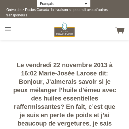
Skip
Français
Grève chez Postes Canada: la livraison se poursuit avec d'autres
to
transporteurs
content
Le vendredi 22 novembre 2013 à
16:02 Marie-Josée Larose dit:
Bonjour, J’aimerais savoir si je
peux mélanger l’huile d’émeu avec
des huiles essentielles
raffermissantes? En fait, c’est que
je suis en perte de poids et j’ai
beaucoup de vergetures, je sais