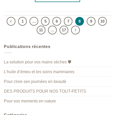
1
…
5
6
7
8
9
10
11
…
17
Publications récentes
La solution pour vos mains sèches 🛡️
L’huile d’émeu et les soins mammaires
Pour clore ses journées en beauté
DES PRODUITS POUR NOS TOUT-PETITS
Pour vos moments en nature