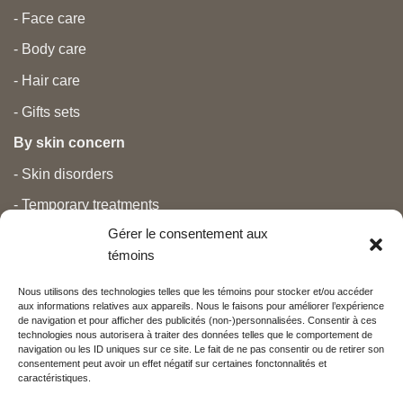
- Face care
- Body care
- Hair care
- Gifts sets
By skin concern
- Skin disorders
- Temporary treatments
Gérer le consentement aux
- Pain
témoins
- Personal care
Nous utilisons des technologies telles que les témoins pour stocker et/ou accéder
- Pregnancy and newborns
aux informations relatives aux appareils. Nous le faisons pour améliorer l’expérience
de navigation et pour afficher des publicités (non-)personnalisées. Consentir à ces
- Anti aging and beauty
technologies nous autorisera à traiter des données telles que le comportement de
navigation ou les ID uniques sur ce site. Le fait de ne pas consentir ou de retirer son
consentement peut avoir un effet négatif sur certaines fonctonnalités et
caractéristiques.
Nos partenaires