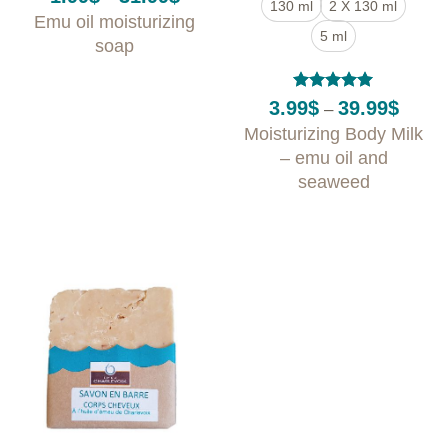
130 ml
2 X 130 ml
range:
Emu oil moisturizing
1.99$
5 ml
through
soap
31.99$
Rated
5
Price
3.99
$
39.99
$
–
out of 5
range:
Moisturizing Body Milk
3.99$
throug
– emu oil and
39.99$
seaweed