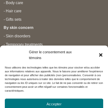
- Body care
- Hair care
- Gifts sets
By skin concern
- Skin disorders
- Temporary treatments
Gérer le consentement aux
- Pain
témoins
- Personal care
Nous utilisons des technologies telles que les témoins pour stocker et/ou accéder
- Pregnancy and newborns
aux informations relatives aux appareils. Nous le faisons pour améliorer l’expérience
de navigation et pour afficher des publicités (non-)personnalisées. Consentir à ces
- Anti aging and beauty
technologies nous autorisera à traiter des données telles que le comportement de
navigation ou les ID uniques sur ce site. Le fait de ne pas consentir ou de retirer son
consentement peut avoir un effet négatif sur certaines fonctonnalités et
caractéristiques.
Nos partenaires
Accepter