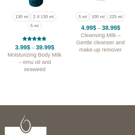
130 ml
2 X 130 ml
5 ml
100 ml
225 ml
5 ml
Price
4.99
$
38.99
$
–
range:
Cleansing Milk –
4.99$
throug
Gentle cleanser and
38.99$
Rated
5
Price
3.99
$
39.99
$
–
make-up remover
out of 5
range:
Moisturizing Body Milk
3.99$
through
– emu oil and
39.99$
seaweed