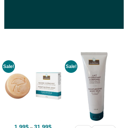
Sale!
Sale!
Price
1.99
$
31.99
$
–