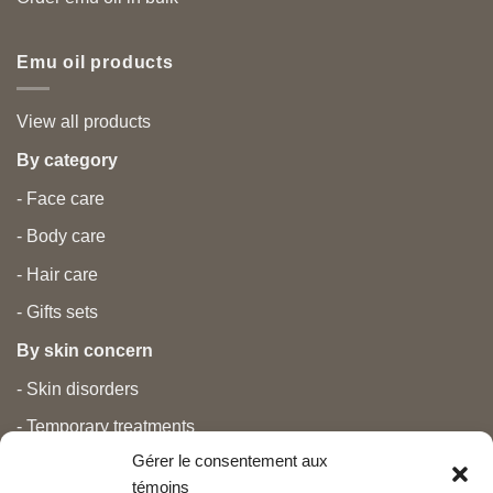
Emu oil products
View all products
By category
- Face care
- Body care
- Hair care
- Gifts sets
By skin concern
- Skin disorders
- Temporary treatments
Gérer le consentement aux
- Pain
témoins