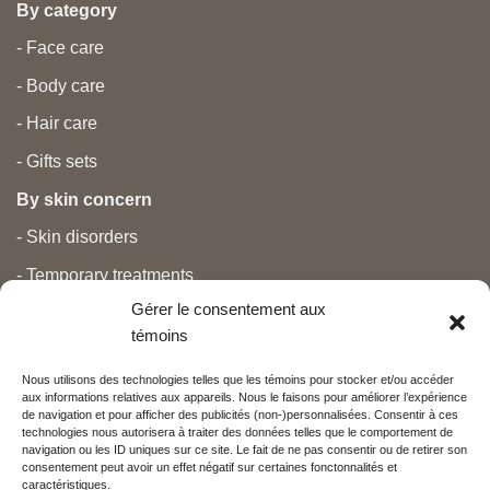
By category
- Face care
- Body care
- Hair care
- Gifts sets
By skin concern
- Skin disorders
- Temporary treatments
Gérer le consentement aux
- Pain
témoins
- Personal care
Nous utilisons des technologies telles que les témoins pour stocker et/ou accéder
- Pregnancy and newborns
aux informations relatives aux appareils. Nous le faisons pour améliorer l’expérience
de navigation et pour afficher des publicités (non-)personnalisées. Consentir à ces
- Anti aging and beauty
technologies nous autorisera à traiter des données telles que le comportement de
navigation ou les ID uniques sur ce site. Le fait de ne pas consentir ou de retirer son
consentement peut avoir un effet négatif sur certaines fonctonnalités et
caractéristiques.