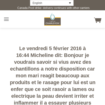
Skip
English
Canada Post strike: delivery continues with other carriers
to
content
Le vendredi 5 février 2016 à
16:44 Micheline dit: Bonjour je
voudrais savoir si vius avez des
echantillons a notre disposition car
mon mari reagit beaucoup aux
produits et le rasage pour lui est un
enfer que ce soit rasoir a lames ou
electrique la peau devient irriter et
inflammer il a essayer plusieurs