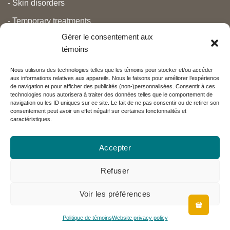
- Skin disorders
- Temporary treatments
Gérer le consentement aux
- Pain
témoins
- Personal care
Nous utilisons des technologies telles que les témoins pour stocker et/ou accéder
- Pregnancy and newborns
aux informations relatives aux appareils. Nous le faisons pour améliorer l’expérience
de navigation et pour afficher des publicités (non-)personnalisées. Consentir à ces
- Anti aging and beauty
technologies nous autorisera à traiter des données telles que le comportement de
navigation ou les ID uniques sur ce site. Le fait de ne pas consentir ou de retirer son
consentement peut avoir un effet négatif sur certaines fonctonnalités et
caractéristiques.
Nos partenaires
Accepter
Réseau Charlevoix
Refuser
Voir les préférences
Visa
MasterCard
PayPal
Politique de témoins
Website privacy policy
Copyright 2026 ©
Emeu Charlevoix™