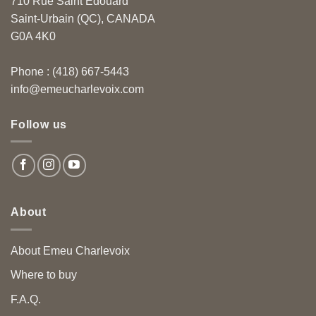
710 Rue Saint Édouard
Saint-Urbain (QC), CANADA
G0A 4K0
Phone : (418) 667-5443
info@emeucharlevoix.com
Follow us
About
About Emeu Charlevoix
Where to buy
F.A.Q.