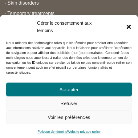
- Skin disorders
- Temporary treatments
Gérer le consentement aux
- Pain
témoins
- Personal care
Nous utilisons des technologies telles que les témoins pour stocker et/ou accéder
- Pregnancy and newborns
aux informations relatives aux appareils. Nous le faisons pour améliorer l’expérience
de navigation et pour afficher des publicités (non-)personnalisées. Consentir à ces
- Anti aging and beauty
technologies nous autorisera à traiter des données telles que le comportement de
navigation ou les ID uniques sur ce site. Le fait de ne pas consentir ou de retirer son
consentement peut avoir un effet négatif sur certaines fonctonnalités et
caractéristiques.
Nos partenaires
Accepter
Réseau Charlevoix
Refuser
Voir les préférences
Visa
MasterCard
PayPal
Politique de témoins
Website privacy policy
Copyright 2026 ©
Emeu Charlevoix™