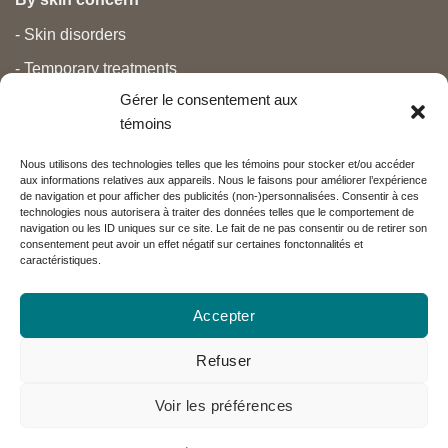
- Skin disorders
- Temporary treatments
Gérer le consentement aux
- Pain
témoins
- Personal care
Nous utilisons des technologies telles que les témoins pour stocker et/ou accéder
- Pregnancy and newborns
aux informations relatives aux appareils. Nous le faisons pour améliorer l’expérience
de navigation et pour afficher des publicités (non-)personnalisées. Consentir à ces
- Anti aging and beauty
technologies nous autorisera à traiter des données telles que le comportement de
navigation ou les ID uniques sur ce site. Le fait de ne pas consentir ou de retirer son
consentement peut avoir un effet négatif sur certaines fonctonnalités et
caractéristiques.
Nos partenaires
Accepter
Réseau Charlevoix
Refuser
Voir les préférences
Visa
MasterCard
PayPal