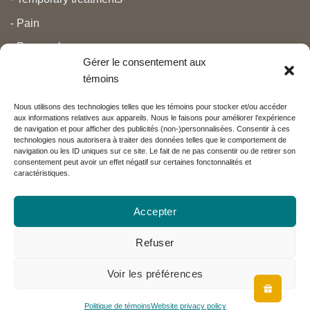
- Pain
- Personal care
Gérer le consentement aux
- Pregnancy and newborns
témoins
- Anti aging and beauty
Nous utilisons des technologies telles que les témoins pour stocker et/ou accéder
aux informations relatives aux appareils. Nous le faisons pour améliorer l’expérience
de navigation et pour afficher des publicités (non-)personnalisées. Consentir à ces
Nos partenaires
technologies nous autorisera à traiter des données telles que le comportement de
navigation ou les ID uniques sur ce site. Le fait de ne pas consentir ou de retirer son
consentement peut avoir un effet négatif sur certaines fonctonnalités et
caractéristiques.
Réseau Charlevoix
Accepter
Refuser
Visa
MasterCard
PayPal
Copyright 2026 ©
Emeu Charlevoix™
Voir les préférences
Politique de témoins
Website privacy policy