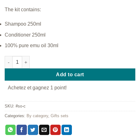
The kit contains:
Shampoo 250ml
Conditioner 250ml
100% pure emu oil 30ml
Hair care quantity
Add to cart
Achetez et gagnez 1 point!
SKU:
#so-c
Categories:
By category
,
Gifts sets