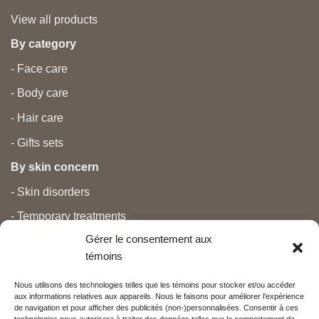
View all products
By category
- Face care
- Body care
- Hair care
- Gifts sets
By skin concern
- Skin disorders
- Temporary treatments
Gérer le consentement aux
- Pain
témoins
- Personal care
Nous utilisons des technologies telles que les témoins pour stocker et/ou accéder
- Pregnancy and newborns
aux informations relatives aux appareils. Nous le faisons pour améliorer l’expérience
de navigation et pour afficher des publicités (non-)personnalisées. Consentir à ces
- Anti aging and beauty