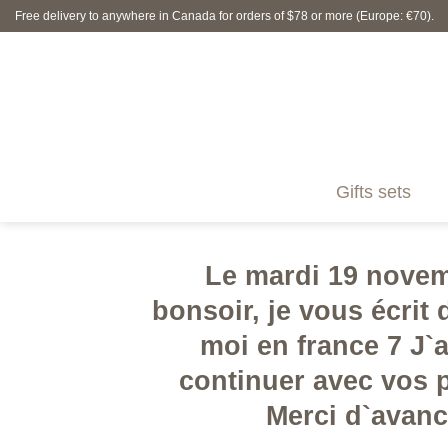
Skip
Free delivery to anywhere in Canada for orders of $78 or more (Europe: €70).
to
content
Gifts sets
Le mardi 19 novem
bonsoir, je vous écrit
moi en france 7 J`
continuer avec vos 
Merci d`avanc