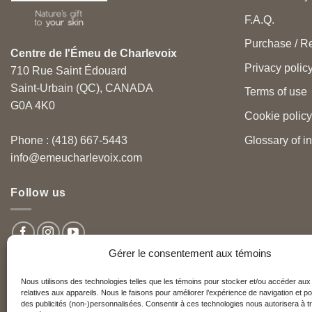
F.A.Q.
Purchase / Re
Centre de l'Émeu de Charlevoix
Privacy polic
710 Rue Saint Édouard
Saint-Urbain (QC), CANADA
Terms of use
G0A 4K0
Cookie policy
Glossary of i
Phone : (418) 667-5443
info@emeucharlevoix.com
Follow us
Gérer le consentement aux témoins
Nous utilisons des technologies telles que les témoins pour stocker et/ou accéder aux
relatives aux appareils. Nous le faisons pour améliorer l’expérience de navigation et po
Nos partenaires
des publicités (non-)personnalisées. Consentir à ces technologies nous autorisera à tr