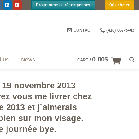
Programme de récompenses
Où acheter
CONTACT
(418) 667-5443
0.00
$
d us
News
CART /
e 19 novembre 2013
vez vous me livrer chez
 2013 et j`aimerais
bien sur mon visage.
e journée bye.