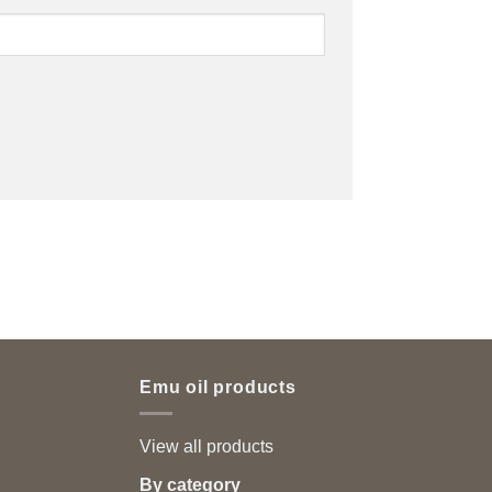
Emu oil products
View all products
By category