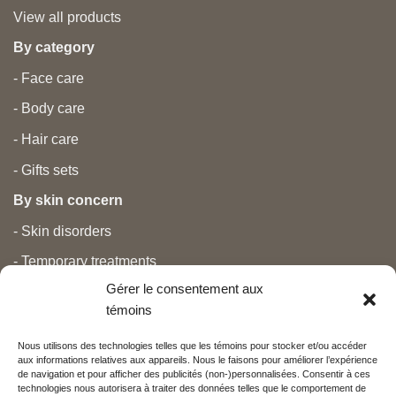
View all products
By category
- Face care
- Body care
- Hair care
- Gifts sets
By skin concern
- Skin disorders
- Temporary treatments
Gérer le consentement aux
- Pain
témoins
- Personal care
Nous utilisons des technologies telles que les témoins pour stocker et/ou accéder
- Pregnancy and newborns
aux informations relatives aux appareils. Nous le faisons pour améliorer l’expérience
de navigation et pour afficher des publicités (non-)personnalisées. Consentir à ces
- Anti aging and beauty
technologies nous autorisera à traiter des données telles que le comportement de