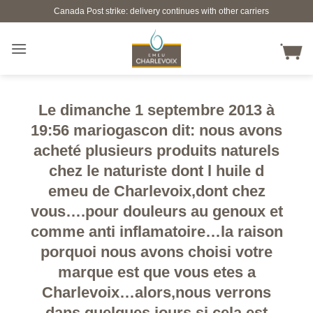
Skip
Canada Post strike: delivery continues with other carriers
to
content
Le dimanche 1 septembre 2013 à
19:56 mariogascon dit: nous avons
acheté plusieurs produits naturels
chez le naturiste dont l huile d
emeu de Charlevoix,dont chez
vous….pour douleurs au genoux et
comme anti inflamatoire…la raison
porquoi nous avons choisi votre
marque est que vous etes a
Charlevoix…alors,nous verrons
dans quelques jours si cela est