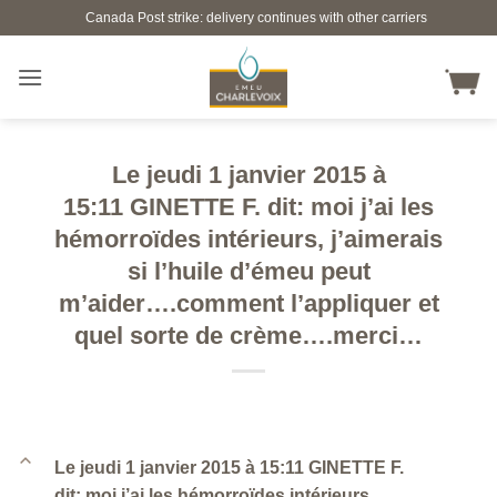
Skip
Canada Post strike: delivery continues with other carriers
to
content
Le jeudi 1 janvier 2015 à
15:11 GINETTE F. dit: moi j’ai les
hémorroïdes intérieurs, j’aimerais
si l’huile d’émeu peut
m’aider….comment l’appliquer et
quel sorte de crème….merci…
B
Le jeudi 1 janvier 2015 à 15:11 GINETTE F.
dit: moi j’ai les hémorroïdes intérieurs,