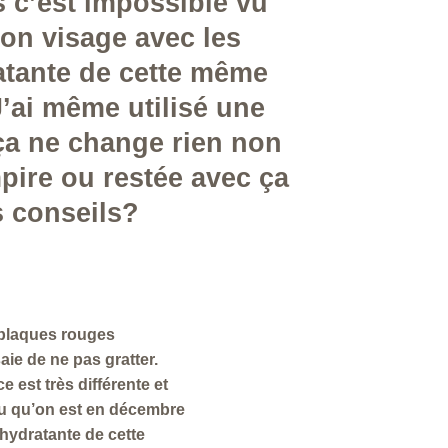
s c’est impossible vu
mon visage avec les
atante de cette même
J’ai même utilisé une
ça ne change rien non
mpire ou restée avec ça
 conseils?
s plaques rouges
ie de ne pas gratter.
e est très différente et
 vu qu’on est en décembre
 hydratante de cette