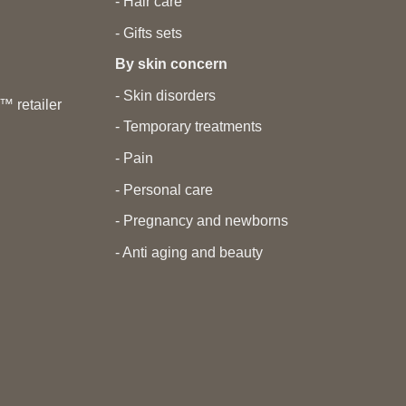
- Hair care
- Gifts sets
By skin concern
- Skin disorders
 retailer
- Temporary treatments
- Pain
- Personal care
- Pregnancy and newborns
- Anti aging and beauty