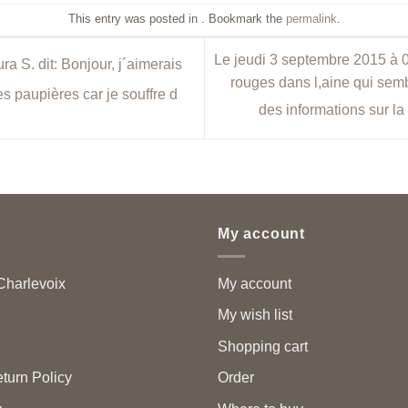
This entry was posted in . Bookmark the
permalink
.
Le jeudi 3 septembre 2015 à 0
a S. dit: Bonjour, j´aimerais
rouges dans l,aine qui sem
es paupières car je souffre d
des informations sur la
My account
harlevoix
My account
My wish list
Shopping cart
turn Policy
Order