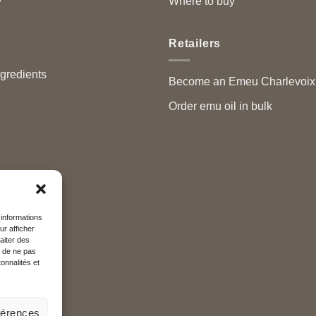
y
Where to buy
Retailers
ngredients
Become an Emeu Charlevoix™
Order emu oil in bulk
 informations
ur afficher
aiter des
t de ne pas
onnalités et
éférences