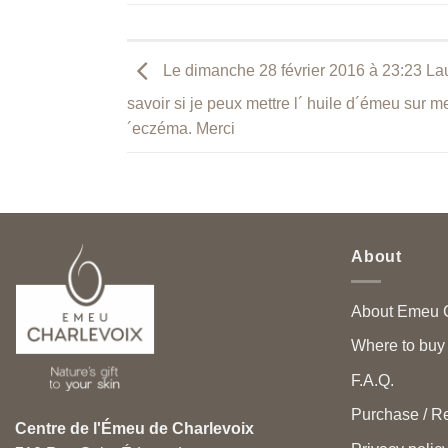
Le dimanche 28 février 2016 à 23:23 Laur
savoir si je peux mettre l´­ huile d´émeu sur m
´eczéma. Merci
About
About Emeu C
Where to buy
F.A.Q.
Purchase / Re
Centre de l'Émeu de Charlevoix