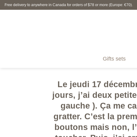
Skip
Free delivery to anywhere in Canada for orders of $78 or more (Europe: €70).
to
content
Gifts sets
Le jeudi 17 décembr
jours, j’ai deux peti
gauche ). Ça me c
gratter. C’est la pre
boutons mais non, l’