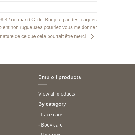
8:32 normand G. dit: Bonjour j,ai des plaques
blent non rugueuses pourriez vous me donner
 nature de ce que cela pourrait être merci
Emu oil products
View all products
By category
- Face care
- Body care