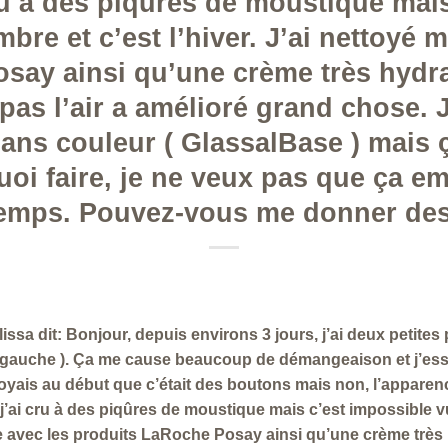
cru à des piqûres de moustique mai
bre et c’est l’hiver. J’ai nettoyé 
say ainsi qu’une crème très hydr
as l’air a amélioré grand chose. 
ans couleur ( GlassalBase ) mais 
uoi faire, je ne veux pas que ça e
temps. Pouvez-vous me donner des
ssa dit: Bonjour, depuis environs 3 jours, j’ai deux petite
e gauche ). Ça me cause beaucoup de démangeaison et j’essa
croyais au début que c’était des boutons mais non, l’apparenc
, j’ai cru à des piqûres de moustique mais c’est impossible
age avec les produits LaRoche Posay ainsi qu’une crème très