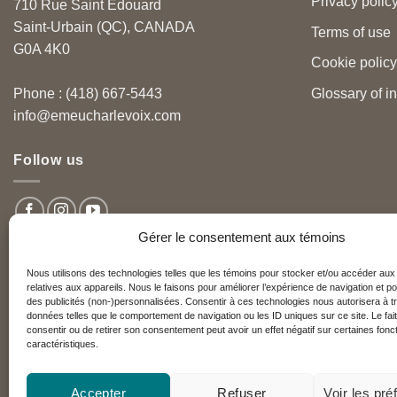
Privacy polic
710 Rue Saint Édouard
Saint-Urbain (QC), CANADA
Terms of use
G0A 4K0
Cookie policy
Glossary of i
Phone : (418) 667-5443
info@emeucharlevoix.com
Follow us
Gérer le consentement aux témoins
Nous utilisons des technologies telles que les témoins pour stocker et/ou accéder aux
relatives aux appareils. Nous le faisons pour améliorer l’expérience de navigation et po
Nos partenaires
des publicités (non-)personnalisées. Consentir à ces technologies nous autorisera à tr
données telles que le comportement de navigation ou les ID uniques sur ce site. Le fai
consentir ou de retirer son consentement peut avoir un effet négatif sur certaines fonct
caractéristiques.
Réseau Charlevoix
Accepter
Refuser
Voir les pr