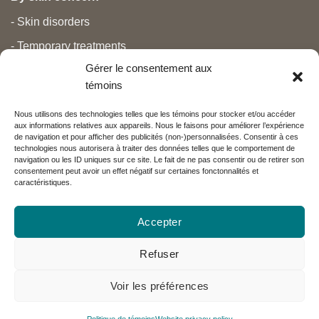
- Skin disorders
- Temporary treatments
Gérer le consentement aux
- Pain
témoins
- Personal care
Nous utilisons des technologies telles que les témoins pour stocker et/ou accéder
- Pregnancy and newborns
aux informations relatives aux appareils. Nous le faisons pour améliorer l’expérience
de navigation et pour afficher des publicités (non-)personnalisées. Consentir à ces
- Anti aging and beauty
technologies nous autorisera à traiter des données telles que le comportement de
navigation ou les ID uniques sur ce site. Le fait de ne pas consentir ou de retirer son
consentement peut avoir un effet négatif sur certaines fonctonnalités et
caractéristiques.
Nos partenaires
Accepter
Réseau Charlevoix
Refuser
Voir les préférences
Visa
MasterCard
PayPal