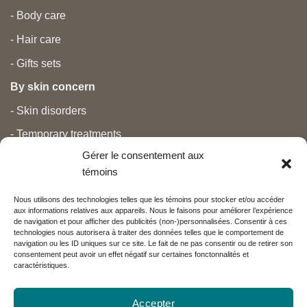
- Body care
- Hair care
- Gifts sets
By skin concern
- Skin disorders
- Temporary treatments
Gérer le consentement aux
- Pain
témoins
- Personal care
Nous utilisons des technologies telles que les témoins pour stocker et/ou accéder
- Pregnancy and newborns
aux informations relatives aux appareils. Nous le faisons pour améliorer l’expérience
de navigation et pour afficher des publicités (non-)personnalisées. Consentir à ces
- Anti aging and beauty
technologies nous autorisera à traiter des données telles que le comportement de
navigation ou les ID uniques sur ce site. Le fait de ne pas consentir ou de retirer son
consentement peut avoir un effet négatif sur certaines fonctonnalités et
caractéristiques.
Nos partenaires
Accepter