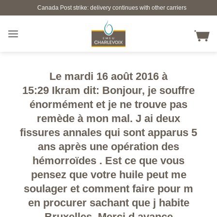
Skip
Canada Post strike: delivery continues with other carriers
to
content
Le mardi 16 août 2016 à
15:29 Ikram dit: Bonjour, je souffre
énormément et je ne trouve pas
remède à mon mal. J ai deux
fissures annales qui sont apparus 5
ans après une opération des
hémorroïdes . Est ce que vous
pensez que votre huile peut me
soulager et comment faire pour m
en procurer sachant que j habite
Bruxelles. Merci d avance