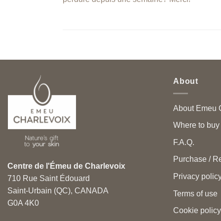
About
About Emeu C
Where to buy
F.A.Q.
Purchase / Re
Centre de l'Émeu de Charlevoix
Privacy polic
710 Rue Saint Édouard
Saint-Urbain (QC), CANADA
Terms of use
G0A 4K0
Cookie policy