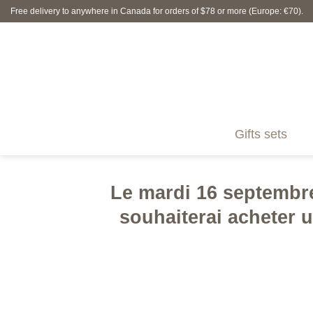
Skip
Free delivery to anywhere in Canada for orders of $78 or more (Europe: €70).
to
content
Gifts sets
Le mardi 16 septembre 
souhaiterai acheter 