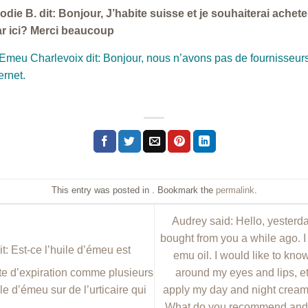
ie B. dit: Bonjour, J’habite suisse et je souhaiterai achete
r ici? Merci beaucoup
Emeu Charlevoix dit: Bonjour, nous n’avons pas de fournisseur
ernet.
This entry was posted in . Bookmark the
permalink
.
Audrey said: Hello, yesterd
bought from you a while ago. I
: Est-ce l’huile d’émeu est
emu oil. I would like to kno
around my eyes and lips, etc. 
te d’expiration comme plusieurs
apply my day and night cream 
le d’émeu sur de l’urticaire qui
What do you recommend and w