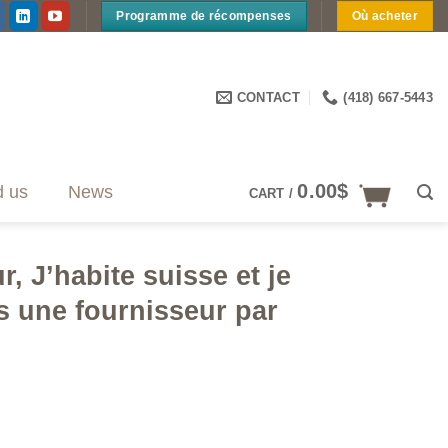
Programme de récompenses
Où acheter
CONTACT
(418) 667-5443
0.00
$
d us
News
CART /
, J’habite suisse et je
s une fournisseur par