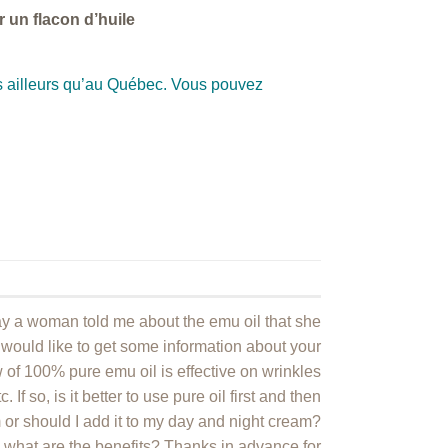
r un flacon d’huile
s ailleurs qu’au Québec. Vous pouvez
ay a woman told me about the emu oil that she
 would like to get some information about your
w of 100% pure emu oil is effective on wrinkles
If so, is it better to use pure oil first and then
or should I add it to my day and night cream?
hat are the benefits? Thanks in advance for