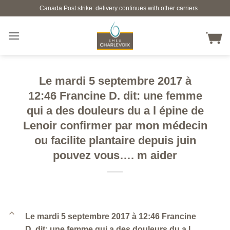
Skip
Canada Post strike: delivery continues with other carriers
to
content
Le mardi 5 septembre 2017 à
12:46 Francine D. dit: une femme
qui a des douleurs du a l épine de
Lenoir confirmer par mon médecin
ou facilite plantaire depuis juin
pouvez vous…. m aider
B
Le mardi 5 septembre 2017 à 12:46 Francine
D. dit: une femme qui a des douleurs du a l