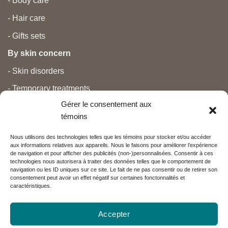
- Body care
- Hair care
- Gifts sets
By skin concern
- Skin disorders
- Temporary treatments
Gérer le consentement aux
- Pain
témoins
- Personal care
Nous utilisons des technologies telles que les témoins pour stocker et/ou accéder
- Pregnancy and newborns
aux informations relatives aux appareils. Nous le faisons pour améliorer l’expérience
de navigation et pour afficher des publicités (non-)personnalisées. Consentir à ces
- Anti aging and beauty
technologies nous autorisera à traiter des données telles que le comportement de
navigation ou les ID uniques sur ce site. Le fait de ne pas consentir ou de retirer son
consentement peut avoir un effet négatif sur certaines fonctonnalités et
caractéristiques.
Nos partenaires
Accepter