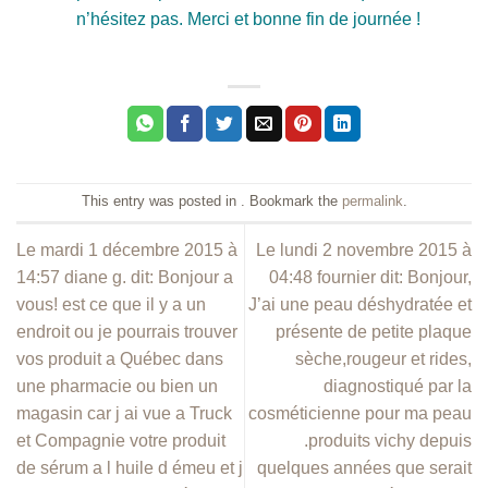
n’hésitez pas. Merci et bonne fin de journée !
This entry was posted in . Bookmark the
permalink
.
Le mardi 1 décembre 2015 à
Le lundi 2 novembre 2015 à
14:57 diane g. dit: Bonjour a
04:48 fournier dit: Bonjour,
vous! est ce que il y a un
J’ai une peau déshydratée et
endroit ou je pourrais trouver
présente de petite plaque
vos produit a Québec dans
sèche,rougeur et rides,
une pharmacie ou bien un
diagnostiqué par la
magasin car j ai vue a Truck
cosméticienne pour ma peau
et Compagnie votre produit
.produits vichy depuis
de sérum a l huile d émeu et j
quelques années que serait