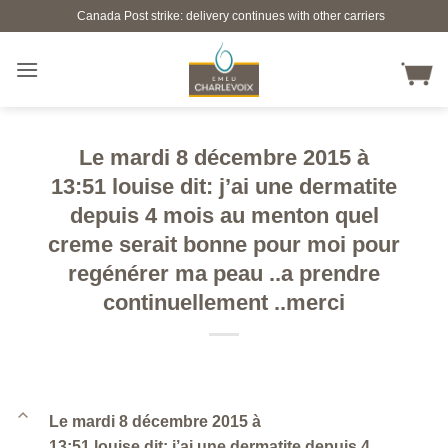
Skip
Canada Post strike: delivery continues with other carriers
to
content
Le mardi 8 décembre 2015 à
13:51 louise dit: j’ai une dermatite
depuis 4 mois au menton quel
creme serait bonne pour moi pour
regénérer ma peau ..a prendre
continuellement ..merci
B
Le mardi 8 décembre 2015 à
13:51 louise dit: j’ai une dermatite depuis 4