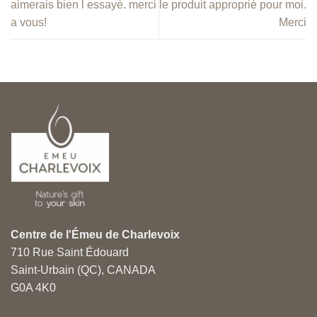
aimerais bien l essayé. merci
le produit approprié pour moi.
a vous!
Merci
Centre de l'Émeu de Charlevoix
710 Rue Saint Édouard
Saint-Urbain (QC), CANADA
G0A 4K0