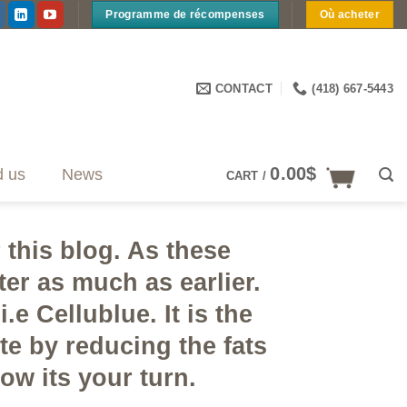
Programme de récompenses
Où acheter
CONTACT
(418) 667-5443
0.00
$
d us
News
CART /
 this blog. As these
er as much as earlier.
e Cellublue. It is the
ite by reducing the fats
now its your turn.