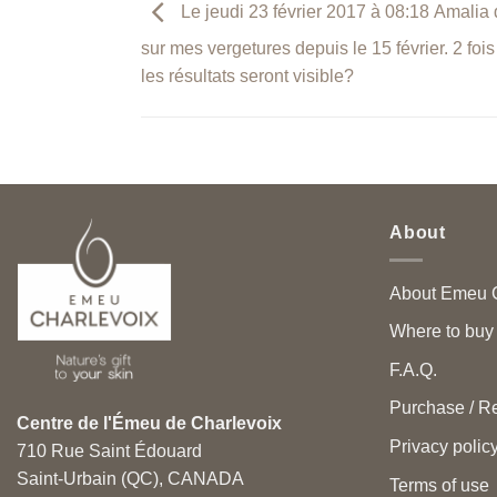
Le jeudi 23 février 2017 à 08:18 Amalia di
sur mes vergetures depuis le 15 février. 2 fo
les résultats seront visible?
About
About Emeu C
Where to buy
F.A.Q.
Purchase / Re
Centre de l'Émeu de Charlevoix
Privacy polic
710 Rue Saint Édouard
Saint-Urbain (QC), CANADA
Terms of use