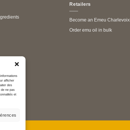
Retailers
ngredients
Become an Emeu Charlevoix™
Order emu oil in bulk
 informations
ur afficher
aiter des
t de ne pas
onnalités et
éférences