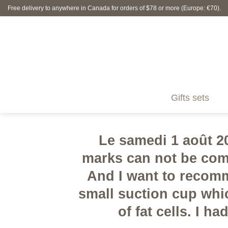
Skip
Free delivery to anywhere in Canada for orders of $78 or more (Europe: €70).
to
content
Gifts sets
Le samedi 1 août 20
marks can not be comp
And I want to recomme
small suction cup which
of fat cells. I h