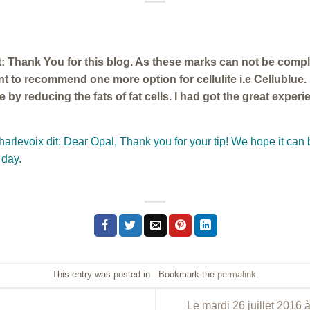
t: Thank You for this blog. As these marks can not be compl
nt to recommend one more option for cellulite i.e Cellublue. 
te by reducing the fats of fat cells. I had got the great experi
rlevoix dit: Dear Opal, Thank you for your tip! We hope it can
 day.
This entry was posted in . Bookmark the
permalink
.
Le mardi 26 juillet 2016 à