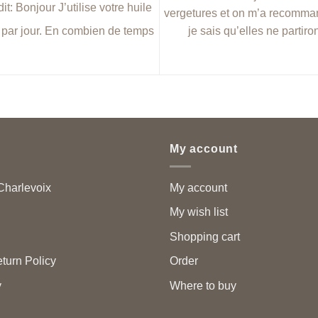
t: Bonjour J’utilise votre huile
vergetures et on m’a recomman
je sais qu’elles ne partir
is par jour. En combien de temps
My account
harlevoix
My account
My wish list
Shopping cart
turn Policy
Order
y
Where to buy