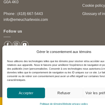
G0A 4K0
Cookie policy
Glossary of i
Phone : (418) 667-5443
info@emeucharlevoix.com
Follow us
Gérer le consentement aux témoins
Nous utilisons des technologies telles que les témoins pour stocker et/ou accéder aux
relatives aux appareils. Nous le faisons pour améliorer l’expérience de navigation et po
Nos partenaires
des publicités (non-)personnalisées. Consentir à ces technologies nous autorisera à tr
données telles que le comportement de navigation ou les ID uniques sur ce site. Le fai
consentir ou de retirer son consentement peut avoir un effet négatif sur certaines fonct
caractéristiques.
Réseau Charlevoix
Accepter
Refuser
Voir les pr
Copyright 2026 ©
Emeu Charlevoix™
Politique de témoins
Website privacy policy