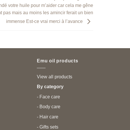
dé votre huile pour m’aider car cela me gêne
ont pas mais au moins les amincir ferait un bien
immense Est-ce vrai merci à l’avance
Emu oil products
View all products
By category
- Face care
- Body care
- Hair care
- Gifts sets