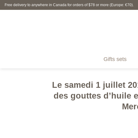
Skip
Free delivery to anywhere in Canada for orders of $78 or more (Europe: €70).
to
content
Gifts sets
Le samedi 1 juillet 20
des gouttes d’huile 
Mer