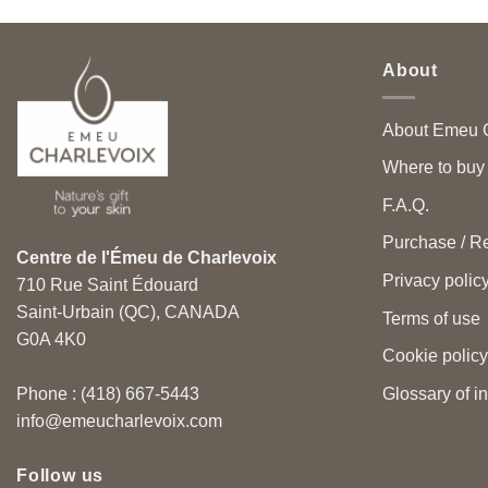
About
About Emeu C
Where to buy
F.A.Q.
Purchase / Re
Centre de l'Émeu de Charlevoix
Privacy polic
710 Rue Saint Édouard
Saint-Urbain (QC), CANADA
Terms of use
G0A 4K0
Cookie policy
Glossary of i
Phone : (418) 667-5443
info@emeucharlevoix.com
Follow us