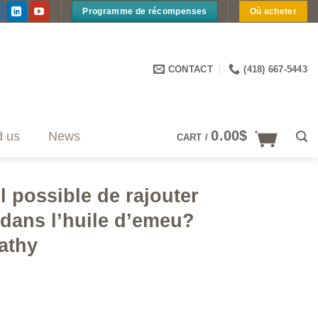
Programme de récompenses
Où acheter
CONTACT
(418) 667-5443
0.00
$
d us
News
CART /
il possible de rajouter
 dans l’huile d’emeu?
athy