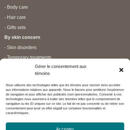
- Body care
- Hair care
- Gifts sets
By skin concern
- Skin disorders
- Temporary treatments
Gérer le consentement aux
- Pain
témoins
- Personal care
Nous utilisons des technologies telles que les témoins pour stocker et/ou accéder
- Pregnancy and newborns
aux informations relatives aux appareils. Nous le faisons pour améliorer l’expérience
de navigation et pour afficher des publicités (non-)personnalisées. Consentir à ces
- Anti aging and beauty
technologies nous autorisera à traiter des données telles que le comportement de
navigation ou les ID uniques sur ce site. Le fait de ne pas consentir ou de retirer son
consentement peut avoir un effet négatif sur certaines fonctonnalités et
caractéristiques.
Nos partenaires
Accepter