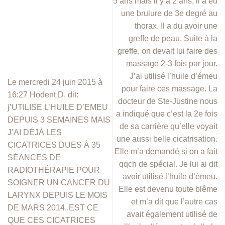
5 ans mais il y a 2 ans, il a eu
une brulure de 3e degré au
thorax. Il a du avoir une
greffe de peau. Suite à la
greffe, on devait lui faire des
massage 2-3 fois par jour.
J’ai utilisé l’huile d’émeu
Le mercredi 24 juin 2015 à
pour faire ces massage. La
16:27 Hodent D. dit:
docteur de Ste-Justine nous
j’UTILISE L’HUILE D’EMEU
a indiqué que c’est la 2e fois
DEPUIS 3 SEMAINES MAIS
de sa carrière qu’elle voyait
J’AI DÉJÀ LES
une aussi belle cicatrisation.
CICATRICES DUES À 35
Elle m’a demandé si on a fait
SÉANCES DE
qqch de spécial. Je lui ai dit
RADIOTHÉRAPIE POUR
avoir utilisé l’huile d’émeu.
SOIGNER UN CANCER DU
Elle est devenu toute blême
LARYNX DEPUIS LE MOIS
et m’a dit que l’autre cas
DE MARS 2014..EST CE
avait également utilisé de
QUE CES CICATRICES