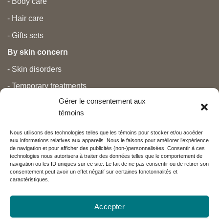
- Body care
- Hair care
- Gifts sets
By skin concern
- Skin disorders
- Temporary treatments
Gérer le consentement aux
- Pain
témoins
- Personal care
Nous utilisons des technologies telles que les témoins pour stocker et/ou accéder
- Pregnancy and newborns
aux informations relatives aux appareils. Nous le faisons pour améliorer l’expérience
de navigation et pour afficher des publicités (non-)personnalisées. Consentir à ces
- Anti aging and beauty
technologies nous autorisera à traiter des données telles que le comportement de
navigation ou les ID uniques sur ce site. Le fait de ne pas consentir ou de retirer son
consentement peut avoir un effet négatif sur certaines fonctonnalités et
caractéristiques.
Nos partenaires
Accepter