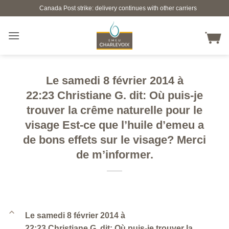
Skip
Canada Post strike: delivery continues with other carriers
to
content
Le samedi 8 février 2014 à
22:23 Christiane G. dit: Où puis-je
trouver la crême naturelle pour le
visage Est-ce que l’huile d’emeu a
de bons effets sur le visage? Merci
de m’informer.
B
Le samedi 8 février 2014 à
22:23 Christiane G. dit: Où puis-je trouver la