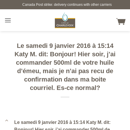
Skip
Canada Post strike: delivery continues with other carriers
to
content
Le samedi 9 janvier 2016 à 15:14
Katy M. dit: Bonjour! Hier soir, j’ai
commander 500ml de votre huile
d’émeu, mais je n’ai pas recu de
confirmation dans ma boite
courriel. Es-ce normal?
B
Le samedi 9 janvier 2016 à 15:14 Katy M. dit:
Bonjour! Hier soir, j’ai commander 500ml de