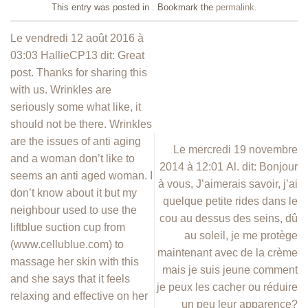
This entry was posted in . Bookmark the
permalink
.
Le vendredi 12 août 2016 à
03:03 HallieCP13 dit: Great
post. Thanks for sharing this
with us. Wrinkles are
seriously some what like, it
should not be there. Wrinkles
are the issues of anti aging
Le mercredi 19 novembre
and a woman don’t like to
2014 à 12:01 Al. dit: Bonjour
seems an anti aged woman. I
à vous, J’aimerais savoir, j’ai
don’t know about it but my
quelque petite rides dans le
neighbour used to use the
cou au dessus des seins, dû
liftblue suction cup from
au soleil, je me protège
(www.cellublue.com) to
maintenant avec de la crème
massage her skin with this
mais je suis jeune comment
and she says that it feels
je peux les cacher ou réduire
relaxing and effective on her
un peu leur apparence?