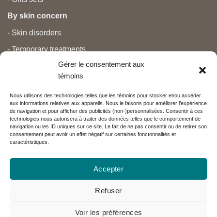
By skin concern
- Skin disorders
- Temporary treatments
Gérer le consentement aux
- Pain
témoins
- Personal care
Nous utilisons des technologies telles que les témoins pour stocker et/ou accéder
- Pregnancy and newborns
aux informations relatives aux appareils. Nous le faisons pour améliorer l’expérience
de navigation et pour afficher des publicités (non-)personnalisées. Consentir à ces
- Anti aging and beauty
technologies nous autorisera à traiter des données telles que le comportement de
navigation ou les ID uniques sur ce site. Le fait de ne pas consentir ou de retirer son
consentement peut avoir un effet négatif sur certaines fonctonnalités et
caractéristiques.
Nos partenaires
Accepter
Réseau Charlevoix
Refuser
Voir les préférences