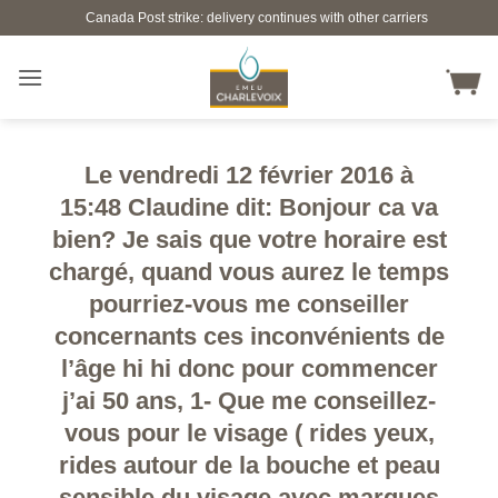
Skip
Canada Post strike: delivery continues with other carriers
to
content
Le vendredi 12 février 2016 à
15:48 Claudine dit: Bonjour ca va
bien? Je sais que votre horaire est
chargé, quand vous aurez le temps
pourriez-vous me conseiller
concernants ces inconvénients de
l’âge hi hi donc pour commencer
j’ai 50 ans, 1- Que me conseillez-
vous pour le visage ( rides yeux,
rides autour de la bouche et peau
sensible du visage avec marques