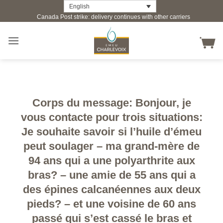
Skip
English
Canada Post strike: delivery continues with other carriers
to
content
Corps du message: Bonjour, je
vous contacte pour trois situations:
Je souhaite savoir si l’huile d’émeu
peut soulager – ma grand-mère de
94 ans qui a une polyarthrite aux
bras? – une amie de 55 ans qui a
des épines calcanéennes aux deux
pieds? – et une voisine de 60 ans
passé qui s’est cassé le bras et