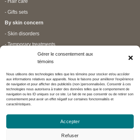
- Hair care
- Gifts sets
By skin concern
- Skin disorders
- Temporary treatments
Gérer le consentement aux
- Pain
témoins
- Personal care
Nous utilisons des technologies telles que les témoins pour stocker et/ou accéder
- Pregnancy and newborns
aux informations relatives aux appareils. Nous le faisons pour améliorer l’expérience
de navigation et pour afficher des publicités (non-)personnalisées. Consentir à ces
- Anti aging and beauty
technologies nous autorisera à traiter des données telles que le comportement de
navigation ou les ID uniques sur ce site. Le fait de ne pas consentir ou de retirer son
consentement peut avoir un effet négatif sur certaines fonctonnalités et
caractéristiques.
Nos partenaires
Accepter
Réseau Charlevoix
Refuser