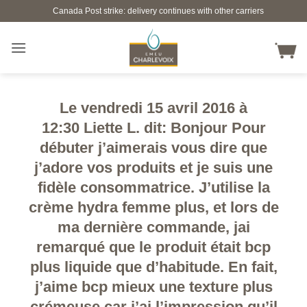
Skip
Canada Post strike: delivery continues with other carriers
to
content
Le vendredi 15 avril 2016 à
12:30 Liette L. dit: Bonjour Pour
débuter j’aimerais vous dire que
j’adore vos produits et je suis une
fidèle consommatrice. J’utilise la
crème hydra femme plus, et lors de
ma dernière commande, jai
remarqué que le produit était bcp
plus liquide que d’habitude. En fait,
j’aime bcp mieux une texture plus
crémeuse car j’ai l’impression qu’il