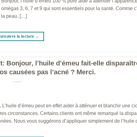
onjour, l’huile d’émeu 100 % pure aide à atténuer l’apparenc
es omégas 3, 6, 7 et 9 qui sont essentiels pour la santé. Comme c
 la peau. […]
ursuivre la lecture
→
: Bonjour, l’huile d’émeu fait-elle disparaîtr
dos causées pas l’acné ? Merci.
’huile d’émeu peut en effet aider à atténuer et blanchir une cica
tres circonstances. Certains clients ont même remarqué la dispar
nnées. Nous vous suggérons d’appliquer simplement de l’huile