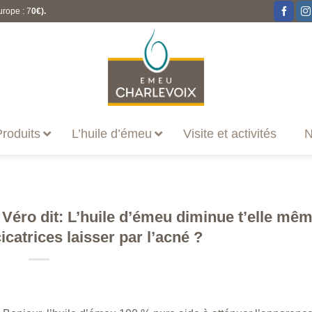
urope : 7
0€).
roduits
L’huile d’émeu
Visite et activités
N
 Véro dit: L’huile d’émeu diminue t’elle mê
icatrices laisser par l’acné ?