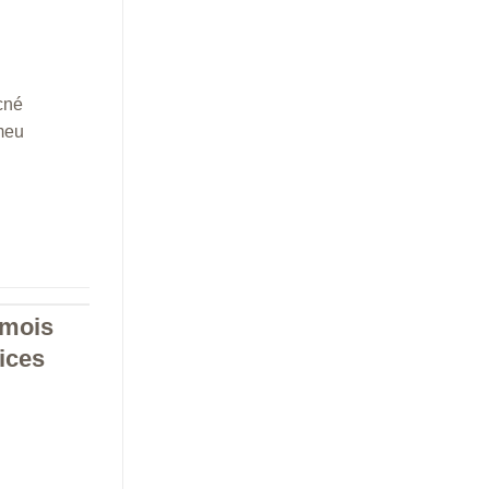
cné
émeu
 mois
ices