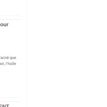
pour
l’acné que
i, l’huile
MENT