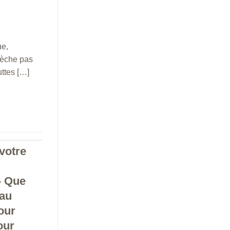
ue,
sèche pas
uttes […]
 votre
- Que
eau
our
our