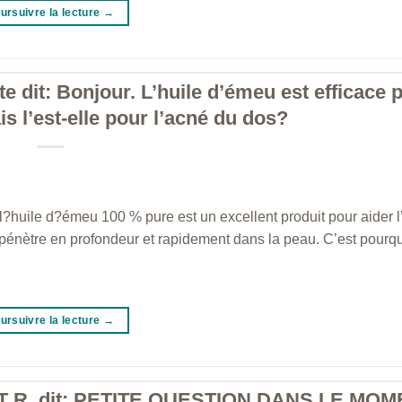
ursuivre la lecture
→
te dit: Bonjour. L’huile d’émeu est efficace 
is l’est-elle pour l’acné du dos?
l?huile d?émeu 100 % pure est un excellent produit pour aider 
 pénètre en profondeur et rapidement dans la peau. C’est pourquo
ursuivre la lecture
→
ENT R. dit: PETITE QUESTION DANS LE MO