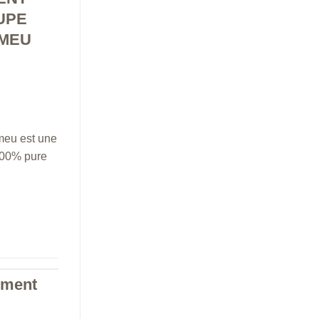
UPE
ÉMEU
émeu est une
100% pure
aiment