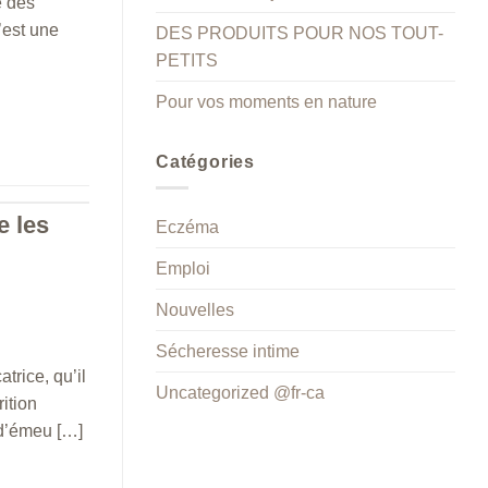
e des
’est une
DES PRODUITS POUR NOS TOUT-
PETITS
Pour vos moments en nature
Catégories
e les
Eczéma
Emploi
Nouvelles
Sécheresse intime
trice, qu’il
Uncategorized @fr-ca
ition
 d’émeu […]