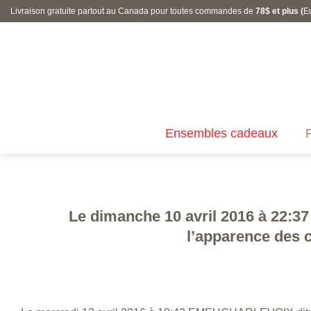
Skip
Livraison gratuite partout au Canada pour toutes commandes de
78$ et plus (
E
to
content
Ensembles cadeaux
P
Le dimanche 10 avril 2016 à 22:37
l’apparence des c