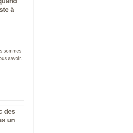
 quand
ste à
ous sommes
ous savoir.
c des
as un