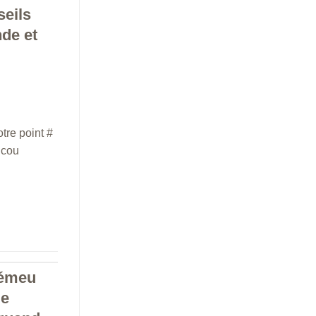
seils
nde et
tre point #
 cou
’émeu
me