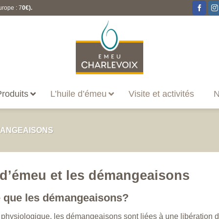
urope : 7
0€).
roduits
L’huile d’émeu
Visite et activités
N
ANGEAISONS
 d’émeu et les démangeaisons
e que les démangeaisons?
physiologique, les démangeaisons sont liées à une libération 