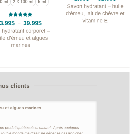
0 ml
2 X 130 ml
5 ml
de
Savon hydratant – huile
prix :
1.99$
d’émeu, lait de chèvre et
à
vitamine E
31.99$
Note
5
sur
Plage
3.99
$
39.99
$
–
5
de
t hydratant corporel –
prix :
3.99$
ile d’émeu et algues
à
marines
39.99$
os clients
eu et algues marines
 un produit québécois et naturel . Après quelques
. Tout le monde me disait: ne dépense pas trop cher,