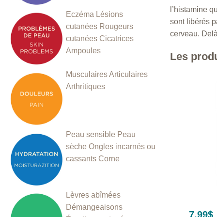
l’histamine q
Eczéma
Lésions
sont libérés 
cutanées
Rougeurs
cerveau. Delà,
cutanées
Cicatrices
Ampoules
Les prod
Musculaires
Articulaires
Arthritiques
Peau sensible
Peau
sèche
Ongles incarnés ou
cassants
Corne
Lèvres abîmées
+
Démangeaisons
7.99
$