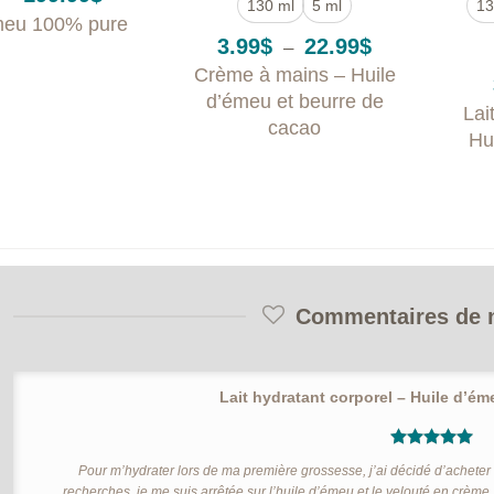
130 ml
5 ml
13
de
meu 100% pure
prix :
Plage
7.99$
3.99
$
22.99
$
–
de
à
Crème à mains – Huile
prix :
199.99$
3.99$
d’émeu et beurre de
Lai
à
cacao
22.99$
Hu
Commentaires de n
Lait hydratant corporel – Huile d’ém
5
out of 5
Pour m’hydrater lors de ma première grossesse, j’ai décidé d’acheter
recherches, je me suis arrêtée sur l’huile d’émeu et le velouté en crème