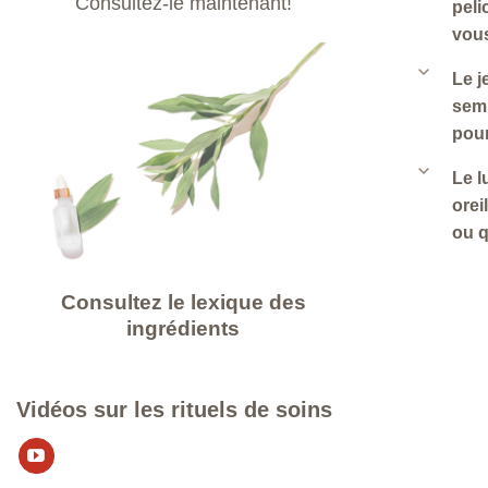
Consultez-le maintenant!
peli
vous
b
Le j
semb
pour
b
Le l
orei
ou q
Consultez le lexique des
ingrédients
Vidéos sur les rituels de soins