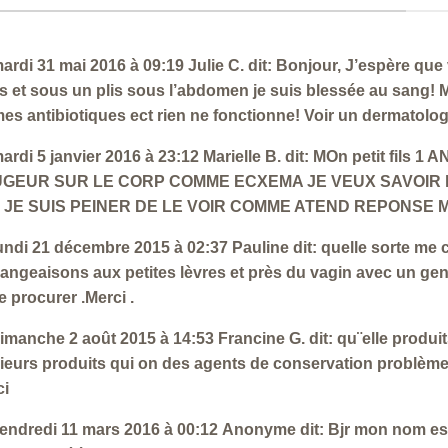
ardi 31 mai 2016 à 09:19 Julie C. dit: Bonjour, J’espère q
s et sous un plis sous l’abdomen je suis blessée au sang!
es antibiotiques ect rien ne fonctionne! Voir un dermatolog
ardi 5 janvier 2016 à 23:12 Marielle B. dit: MOn petit fil
GEUR SUR LE CORP COMME ECXEMA JE VEUX SAVOIR h
 JE SUIS PEINER DE LE VOIR COMME ATEND REPONSE M
undi 21 décembre 2015 à 02:37 Pauline dit: quelle sorte me co
ngeaisons aux petites lèvres et près du vagin avec un genr
e procurer .Merci .
imanche 2 août 2015 à 14:53 Francine G. dit: qu¨elle produits
ieurs produits qui on des agents de conservation problème
ci
endredi 11 mars 2016 à 00:12 Anonyme dit: Bjr mon nom est 