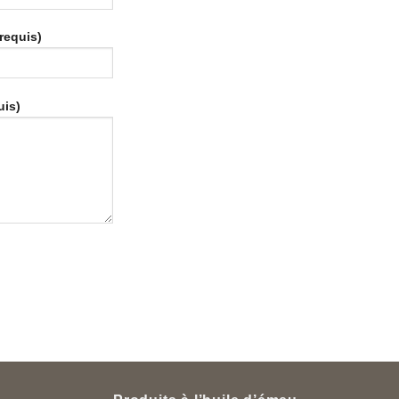
(requis)
uis)