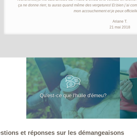
ça ne donne rien; tu auras quand même des vergetures! Et bien j’ai com
mon accouchement et je peux officiell
Ariane T.
21 mai 2018
Qu'est-ce que l'huile d'émeu?
stions et réponses sur les démangeaisons