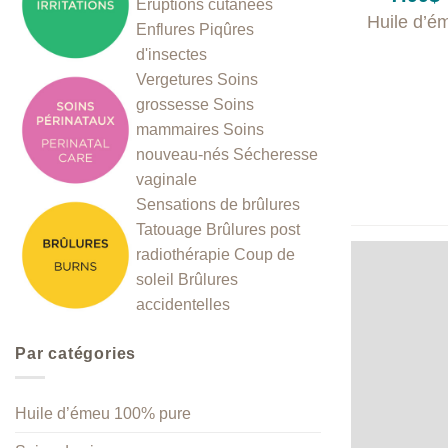
Éruptions cutanées
Huile d’é
Enflures
Piqûres
d'insectes
Vergetures
Soins
grossesse
Soins
mammaires
Soins
nouveau-nés
Sécheresse
vaginale
Sensations de brûlures
Tatouage
Brûlures post
radiothérapie
Coup de
soleil
Brûlures
accidentelles
Par catégories
Huile d’émeu 100% pure