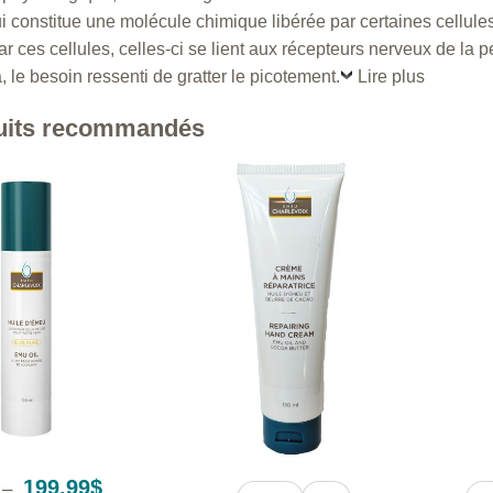
ui constitue une molécule chimique libérée par certaines cellul
par ces cellules, celles-ci se lient aux récepteurs nerveux de l
 le besoin ressenti de gratter le picotement.
Lire plus
uits recommandés
+
+
Plage
199.99
$
–