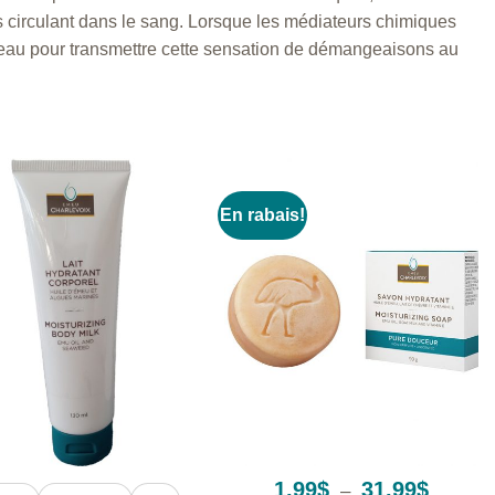
es circulant dans le sang. Lorsque les médiateurs chimiques
a peau pour transmettre cette sensation de démangeaisons au
En rabais!
+
Plage
1.99
$
31.99
$
–