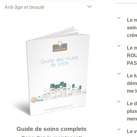
Anti-âge et beauté
b
Le m
sein
crèm
b
Le m
ROU
PAS
b
Le l
déma
me l
b
Le d
plus
mer
Guide de soins complets
b
Le v