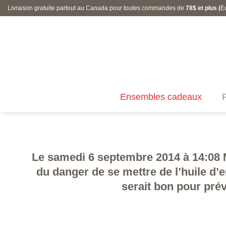
Skip
Livraison gratuite partout au Canada pour toutes commandes de
78$ et plus (
E
to
content
Ensembles cadeaux
P
Le samedi 6 septembre 2014 à 14:08 Mé
du danger de se mettre de l’huile d’
serait bon pour préve