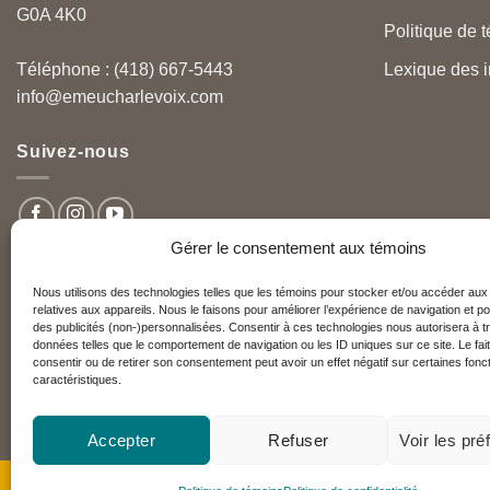
G0A 4K0
Politique de 
Lexique des i
Téléphone : (418) 667-5443
info@emeucharlevoix.com
Suivez-nous
Gérer le consentement aux témoins
Nous utilisons des technologies telles que les témoins pour stocker et/ou accéder aux
relatives aux appareils. Nous le faisons pour améliorer l’expérience de navigation et po
Nos partenaires
des publicités (non-)personnalisées. Consentir à ces technologies nous autorisera à tr
données telles que le comportement de navigation ou les ID uniques sur ce site. Le fai
consentir ou de retirer son consentement peut avoir un effet négatif sur certaines fonct
caractéristiques.
Réseau Charlevoix
Accepter
Refuser
Voir les pr
Copyright 2026 ©
Emeu Charlevoix™