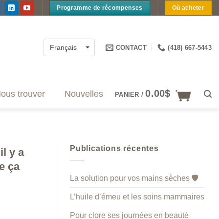
Programme de récompenses
Où acheter
CONTACT
(418) 667-5443
Français
0.00
$
ous trouver
Nouvelles
PANIER /
Publications récentes
l y a
e ça
La solution pour vos mains sèches 🛡️
L’huile d’émeu et les soins mammaires
Pour clore ses journées en beauté