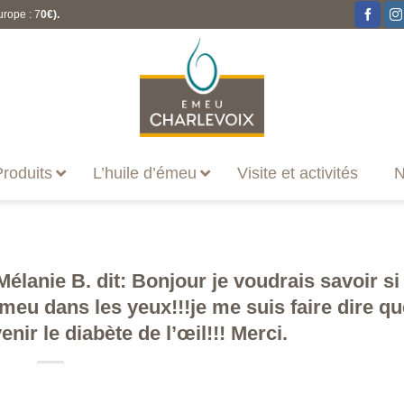
urope : 7
0€).
roduits
L’huile d’émeu
Visite et activités
N
lanie B. dit: Bonjour je voudrais savoir si i
emeu dans les yeux!!!je me suis faire dire qu
nir le diabète de l’œil!!! Merci.