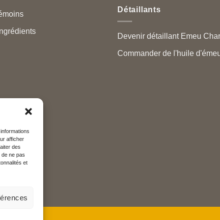
Détaillants
témoins
ngrédients
Devenir détaillant Emeu Cha
Commander de l'huile d'émeu
 informations
ur afficher
aiter des
t de ne pas
onnalités et
éférences