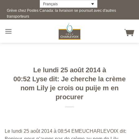
Skip
Français
Grève chez Postes Canada: la livraison se poursuit avec d'autres
to
transporteurs
content
Le lundi 25 août 2014 à
00:52 Lyse dit: Je cherche la crème
nom Lily je crois ou puije m en
procurer
Le lundi 25 août 2014 à 08:54 EMEUCHARLEVOIX dit:
Bonjour, nous n’avons pas de crème au nom de Lily.