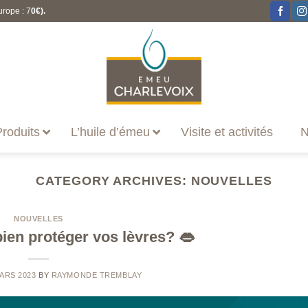
urope : 7
0€).
roduits
L’huile d’émeu
Visite et activités
N
CATEGORY ARCHIVES:
NOUVELLES
NOUVELLES
bien protéger vos lèvres? 👄
ARS 2023
BY
RAYMONDE TREMBLAY