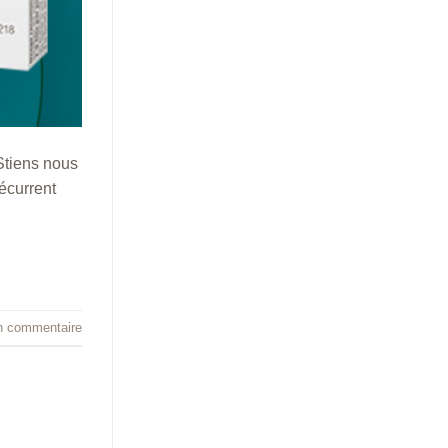
 Stiens nous
écurrent
n commentaire