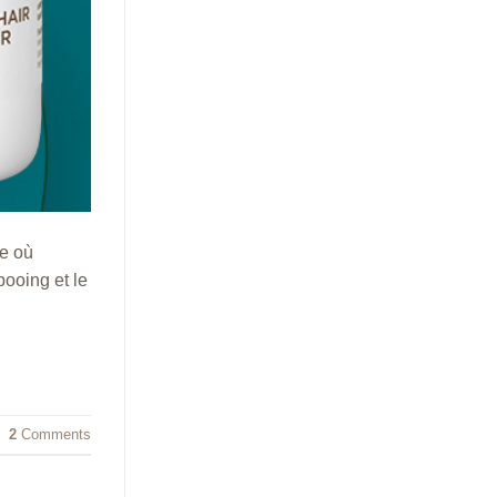
ne où
pooing et le
2
Comments