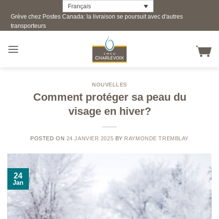
Skip
Français
Grève chez Postes Canada: la livraison se poursuit avec d'autres
to
transporteurs
content
NOUVELLES
Comment protéger sa peau du
visage en hiver?
POSTED ON
24 JANVIER 2025
BY
RAYMONDE TREMBLAY
24
Jan