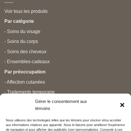
Voir tous les produits
Par catégorie
- Soins du visage
- Soins du corps
- Soins des cheveux
- Ensembles-cadeaux
Par préoccupation
- Affection cutanées
- Traitements temporaire
Gérer le consentement aux
- Douleurs
témoins
- Soins personnels
Nous utilisons des technologies telles que les témoins pour stocker et/ou accéder
- Grossesse et nouveau-né
aux informations relatives aux appareils. Nous le faisons pour améliorer l’expérience
de navigation et pour afficher des publicités (non-)personnalisées. Consentir à ces