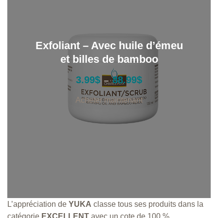
Exfoliant – Avec huile d’émeu
et billes de bamboo
P
3.99
$
88.99
$
–
l
a
Acheter maintenant
g
e
d
e
p
r
i
x
:
L’appréciation de
YUKA
classe tous ses produits dans la
3
.
catégorie
EXCELLENT
avec un cote de 100 %.