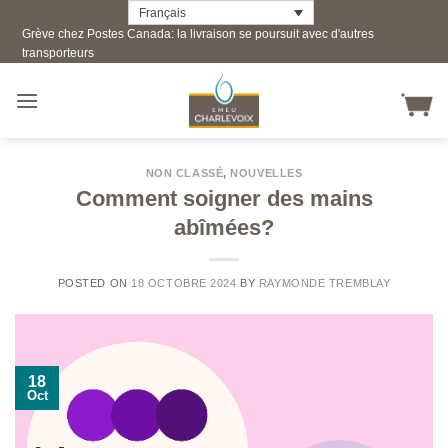
Skip
Français
Grève chez Postes Canada: la livraison se poursuit avec d'autres
to
transporteurs
content
NON CLASSÉ
,
NOUVELLES
Comment soigner des mains
abîmées?
POSTED ON
18 OCTOBRE 2024
BY
RAYMONDE TREMBLAY
18
Oct