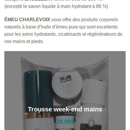
9
(excepté le savon liquide à main hydratant à 86 %)
9
$
ÉMEU CHARLEVOIX
vous offre des produits corporels
à
naturels à base d’huile d’émeu pure qui sont excellents
8
8
pour les soins hydratants, cicatrisants et régénérateurs de
.
vos mains et pieds.
9
9
$
Trousse week-end mains
29.99
$