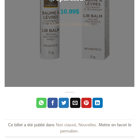
10.99
$
Acheter maintenant
Ce billet a été publié dans
Non classé
,
Nouvelles
. Mettre en favori le
permalien
.