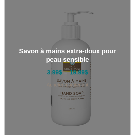
Savon à mains extra-doux pour
peau sensible
P
3.99
$
19.99
$
–
l
a
Acheter maintenant
g
e
d
e
p
r
i
x