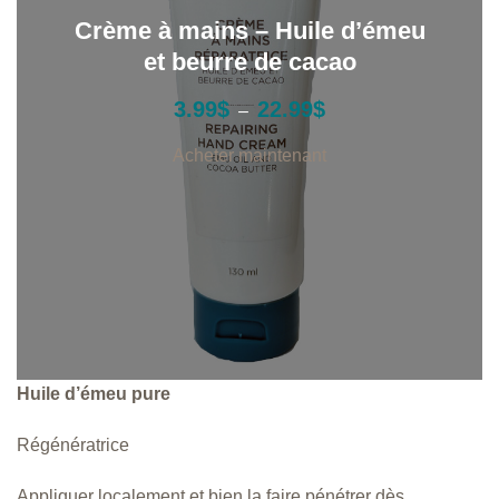
Crème à mains – Huile d’émeu
et beurre de cacao
P
3.99
$
22.99
$
–
l
a
Acheter maintenant
g
e
d
e
p
r
i
x
:
Huile d’émeu pure
3
.
9
Régénératrice
9
$
Appliquer localement et bien la faire pénétrer dès