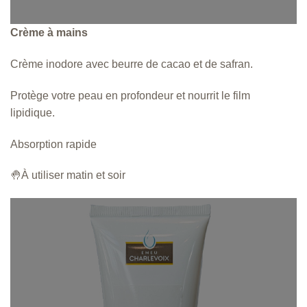
:
Crème à mains
3
.
9
Crème inodore avec beurre de cacao et de safran.
9
$
Protège votre peau en profondeur et nourrit le film
à
lipidique.
1
9
.
Absorption rapide
9
9
🤚À utiliser matin et soir
$