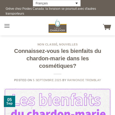
Skip
Français
Grève chez Postes Canada: la livraison se poursuit avec d'autres
to
transporteurs
content
NON CLASSÉ
,
NOUVELLES
Connaissez-vous les bienfaits du
chardon-marie dans les
cosmétiques?
POSTED ON
5 SEPTEMBRE 2025
BY
RAYMONDE TREMBLAY
05
Sep