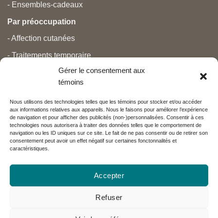
- Ensembles-cadeaux
Par préoccupation
- Affection cutanées
- Traitements temporaire
Gérer le consentement aux
- Douleurs
témoins
- Soins personnels
Nous utilisons des technologies telles que les témoins pour stocker et/ou accéder
- Grossesse et nouveau-né
aux informations relatives aux appareils. Nous le faisons pour améliorer l’expérience
de navigation et pour afficher des publicités (non-)personnalisées. Consentir à ces
- Anti-âge et beauté
technologies nous autorisera à traiter des données telles que le comportement de
navigation ou les ID uniques sur ce site. Le fait de ne pas consentir ou de retirer son
consentement peut avoir un effet négatif sur certaines fonctonnalités et
caractéristiques.
Nos partenaires
Accepter
Réseau Charlevoix
Refuser