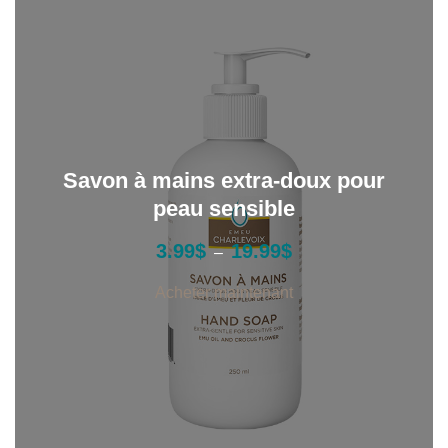
Savon à mains extra-doux pour
peau sensible
P
3.99
$
19.99
$
–
l
a
Acheter maintenant
g
e
d
e
p
r
i
x