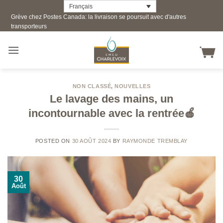
Skip
Français
Grève chez Postes Canada: la livraison se poursuit avec d'autres
to
transporteurs
content
NON CLASSÉ
,
NOUVELLES
Le lavage des mains, un
incontournable avec la rentrée🍎
POSTED ON
30 AOÛT 2024
BY
RAYMONDE TREMBLAY
30
Août