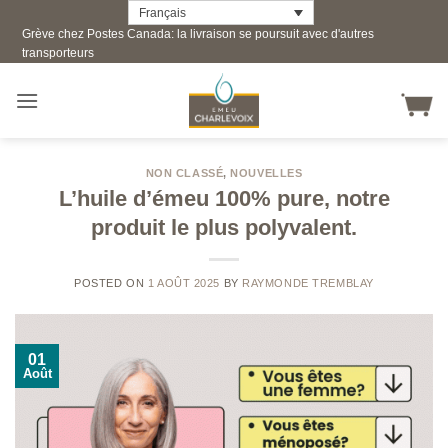
Skip
Français
Grève chez Postes Canada: la livraison se poursuit avec d'autres
to
transporteurs
content
NON CLASSÉ
,
NOUVELLES
L’huile d’émeu 100% pure, notre
produit le plus polyvalent.
POSTED ON
1 AOÛT 2025
BY
RAYMONDE TREMBLAY
01
Août