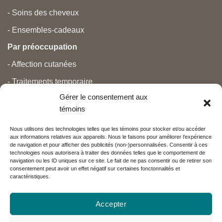
- Soins des cheveux
- Ensembles-cadeaux
Par préoccupation
- Affection cutanées
- Traitements temporaire
Gérer le consentement aux
- Douleurs
témoins
- Soins personnels
Nous utilisons des technologies telles que les témoins pour stocker et/ou accéder
- Grossesse et nouveau-né
aux informations relatives aux appareils. Nous le faisons pour améliorer l’expérience
de navigation et pour afficher des publicités (non-)personnalisées. Consentir à ces
- Anti-âge et beauté
technologies nous autorisera à traiter des données telles que le comportement de
navigation ou les ID uniques sur ce site. Le fait de ne pas consentir ou de retirer son
consentement peut avoir un effet négatif sur certaines fonctonnalités et
caractéristiques.
Nos partenaires
Accepter
Réseau Charlevoix