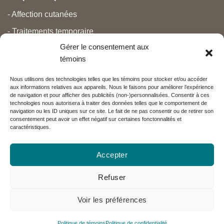
- Affection cutanées
- Traitements temporaire
Gérer le consentement aux
- Douleurs
témoins
- Soins personnels
Nous utilisons des technologies telles que les témoins pour stocker et/ou accéder
- Grossesse et nouveau-né
aux informations relatives aux appareils. Nous le faisons pour améliorer l’expérience
de navigation et pour afficher des publicités (non-)personnalisées. Consentir à ces
- Anti-âge et beauté
technologies nous autorisera à traiter des données telles que le comportement de
navigation ou les ID uniques sur ce site. Le fait de ne pas consentir ou de retirer son
consentement peut avoir un effet négatif sur certaines fonctonnalités et
caractéristiques.
Nos partenaires
Accepter
Réseau Charlevoix
Refuser
Voir les préférences
Visa
MasterCard
PayPal
Politique de témoins
Politique de confidentialité