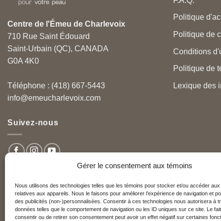
F.A.Q.
Politique d'ac
Centre de l'Émeu de Charlevoix
Politique de c
710 Rue Saint Édouard
Saint-Urbain (QC), CANADA
Conditions d'u
G0A 4K0
Politique de 
Lexique des i
Téléphone : (418) 667-5443
info@emeucharlevoix.com
Suivez-nous
Gérer le consentement aux témoins
Nous utilisons des technologies telles que les témoins pour stocker et/ou accéder aux
relatives aux appareils. Nous le faisons pour améliorer l’expérience de navigation et po
Nos partenaires
des publicités (non-)personnalisées. Consentir à ces technologies nous autorisera à tr
données telles que le comportement de navigation ou les ID uniques sur ce site. Le fai
consentir ou de retirer son consentement peut avoir un effet négatif sur certaines fonct