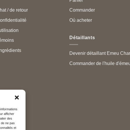
Panier
hat / de retour
Commander
onfidentialité
Où acheter
tilisation
Détaillants
témoins
ngrédients
Devenir détaillant Emeu Cha
Commander de l'huile d'émeu
 informations
ur afficher
aiter des
t de ne pas
onnalités et