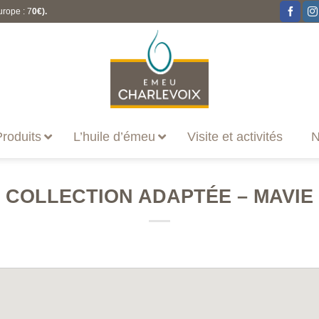
urope : 7
0€).
roduits
L’huile d’émeu
Visite et activités
N
COLLECTION ADAPTÉE – MAVIE