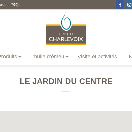
urope : 7
0€).
roduits
L’huile d’émeu
Visite et activités
N
LE JARDIN DU CENTRE