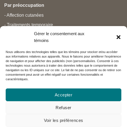
Par préoccupation
- Affection cutanées
- Traitements temporaire
Gérer le consentement aux
- Douleurs
témoins
- Soins personnels
Nous utilisons des technologies telles que les témoins pour stocker et/ou accéder
- Grossesse et nouveau-né
aux informations relatives aux appareils. Nous le faisons pour améliorer l’expérience
de navigation et pour afficher des publicités (non-)personnalisées. Consentir à ces
- Anti-âge et beauté
technologies nous autorisera à traiter des données telles que le comportement de
navigation ou les ID uniques sur ce site. Le fait de ne pas consentir ou de retirer son
consentement peut avoir un effet négatif sur certaines fonctonnalités et
caractéristiques.
Nos partenaires
Accepter
Réseau Charlevoix
Refuser
Voir les préférences
Visa
MasterCard
PayPal