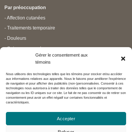
Par préoccupation
- Affection cutanées
- Traitements temporaire
- Douleurs
- Soins personnels
Gérer le consentement aux
- Grossesse et nouveau-né
témoins
- Anti-âge et beauté
Nous utilisons des technologies telles que les témoins pour stocker et/ou accéder
aux informations relatives aux appareils. Nous le faisons pour améliorer l’expérience
de navigation et pour afficher des publicités (non-)personnalisées. Consentir à ces
Nos partenaires
technologies nous autorisera à traiter des données telles que le comportement de
navigation ou les ID uniques sur ce site. Le fait de ne pas consentir ou de retirer son
consentement peut avoir un effet négatif sur certaines fonctonnalités et
caractéristiques.
Réseau Charlevoix
Accepter
Refuser