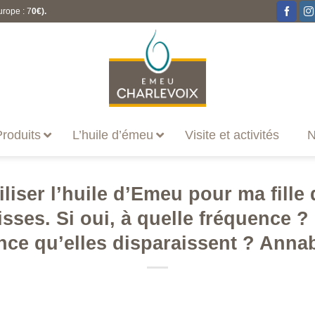
urope : 7
0€).
roduits
L’huile d’émeu
Visite et activités
N
iliser l’huile d’Emeu pour ma fille
sses. Si oui, à quelle fréquence ? 
nce qu’elles disparaissent ? Annab