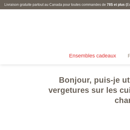
Skip
Livraison gratuite partout au Canada pour toutes commandes de
78$ et plus (
E
to
content
Ensembles cadeaux
P
Bonjour, puis-je ut
vergetures sur les cui
cha