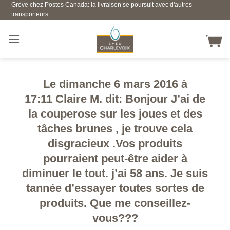
Grève chez Postes Canada: la livraison se poursuit avec d'autres
Skip
transporteurs
to
content
Le dimanche 6 mars 2016 à
17:11 Claire M. dit: Bonjour J’ai de
la couperose sur les joues et des
tâches brunes , je trouve cela
disgracieux .Vos produits
pourraient peut-être aider à
diminuer le tout. j’ai 58 ans. Je suis
tannée d’essayer toutes sortes de
produits. Que me conseillez-
vous???