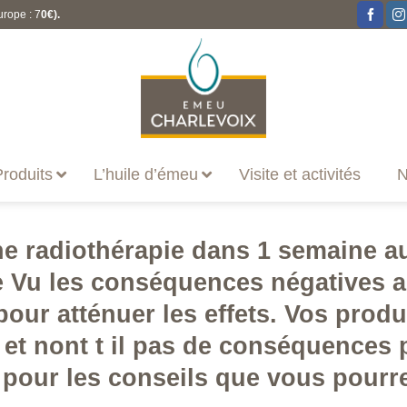
urope : 7
0€).
roduits
L’huile d’émeu
Visite et activités
N
e radiothérapie dans 1 semaine au
ge Vu les conséquences négatives 
pour atténuer les effets. Vos produ
l et nont t il pas de conséquences 
pour les conseils que vous pourr