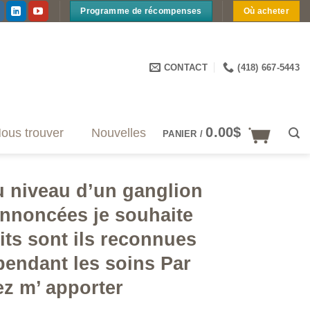
Programme de récompenses
Où acheter
CONTACT
(418) 667-5443
0.00
$
ous trouver
Nouvelles
PANIER /
 niveau d’un ganglion
annoncées je souhaite
its sont ils reconnues
pendant les soins Par
ez m’ apporter