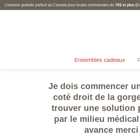
Skip
Livraison gratuite partout au Canada pour toutes commandes de
78$ et plus (
E
to
content
Ensembles cadeaux
P
Je dois commencer un
coté droit de la gor
trouver une solution 
par le milieu médica
avance merci 