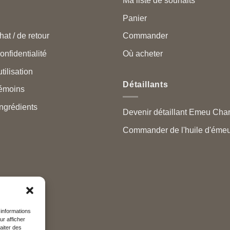
Ma liste de souhaits
Panier
hat / de retour
Commander
onfidentialité
Où acheter
tilisation
Détaillants
témoins
ngrédients
Devenir détaillant Emeu Cha
Commander de l'huile d'émeu
 informations
ur afficher
aiter des