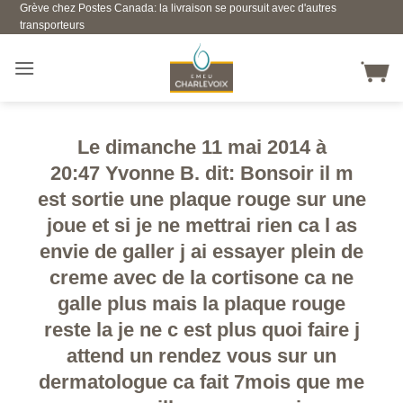
Grève chez Postes Canada: la livraison se poursuit avec d'autres
Skip
transporteurs
to
content
Le dimanche 11 mai 2014 à
20:47 Yvonne B. dit: Bonsoir il m
est sortie une plaque rouge sur une
joue et si je ne mettrai rien ca l as
envie de galler j ai essayer plein de
creme avec de la cortisone ca ne
galle plus mais la plaque rouge
reste la je ne c est plus quoi faire j
attend un rendez vous sur un
dermatologue ca fait 7mois que me