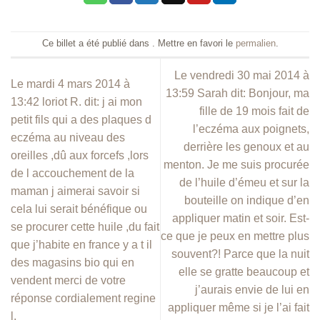
Ce billet a été publié dans . Mettre en favori le
permalien
.
Le vendredi 30 mai 2014 à
Le mardi 4 mars 2014 à
13:59 Sarah dit: Bonjour, ma
13:42 loriot R. dit: j ai mon
fille de 19 mois fait de
petit fils qui a des plaques d
l’eczéma aux poignets,
eczéma au niveau des
derrière les genoux et au
oreilles ,dû aux forcefs ,lors
menton. Je me suis procurée
de l accouchement de la
de l’huile d’émeu et sur la
maman j aimerai savoir si
bouteille on indique d’en
cela lui serait bénéfique ou
appliquer matin et soir. Est-
se procurer cette huile ,du fait
ce que je peux en mettre plus
que j’habite en france y a t il
souvent?! Parce que la nuit
des magasins bio qui en
elle se gratte beaucoup et
vendent merci de votre
j’aurais envie de lui en
réponse cordialement regine
appliquer même si je l’ai fait
l.