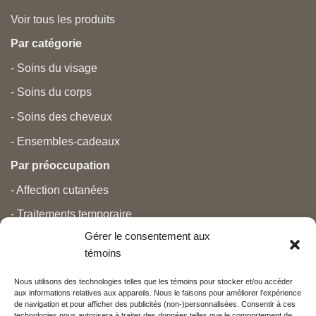
Voir tous les produits
Par catégorie
- Soins du visage
- Soins du corps
- Soins des cheveux
- Ensembles-cadeaux
Par préoccupation
- Affection cutanées
- Traitements temporaire
Gérer le consentement aux
- Douleurs
témoins
- Soins personnels
Nous utilisons des technologies telles que les témoins pour stocker et/ou accéder
- Grossesse et nouveau-né
aux informations relatives aux appareils. Nous le faisons pour améliorer l’expérience
de navigation et pour afficher des publicités (non-)personnalisées. Consentir à ces
- Anti-âge et beauté
technologies nous autorisera à traiter des données telles que le comportement de