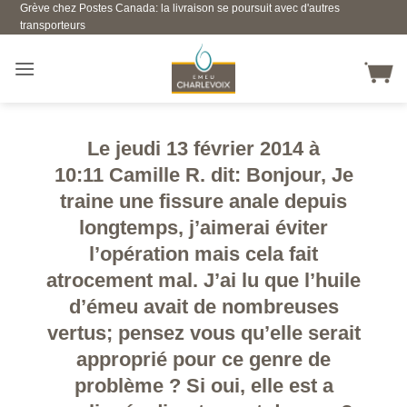
Grève chez Postes Canada: la livraison se poursuit avec d'autres
Skip
transporteurs
to
content
Le jeudi 13 février 2014 à
10:11 Camille R. dit: Bonjour, Je
traine une fissure anale depuis
longtemps, j’aimerai éviter
l’opération mais cela fait
atrocement mal. J’ai lu que l’huile
d’émeu avait de nombreuses
vertus; pensez vous qu’elle serait
approprié pour ce genre de
problème ? Si oui, elle est a